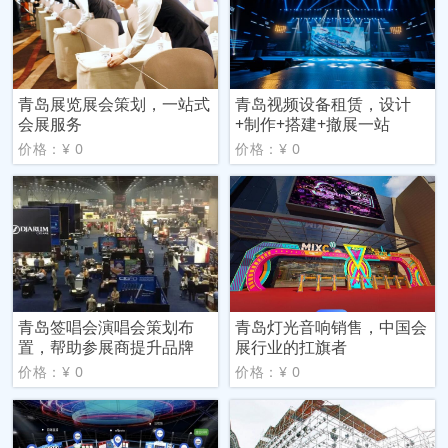
青岛展览展会策划，一站式
青岛视频设备租赁，设计
会展服务
+制作+搭建+撤展一站
价格：¥ 0
价格：¥ 0
青岛签唱会演唱会策划布
青岛灯光音响销售，中国会
置，帮助参展商提升品牌
展行业的扛旗者
价格：¥ 0
价格：¥ 0