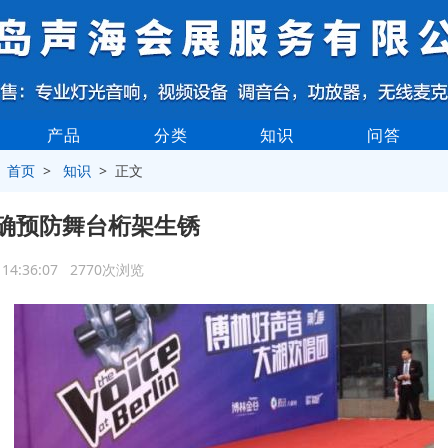
产品
分类
知识
问答
>
首页
>
知识
> 正文
确预防舞台桁架生锈
6 14:36:07 2770次浏览