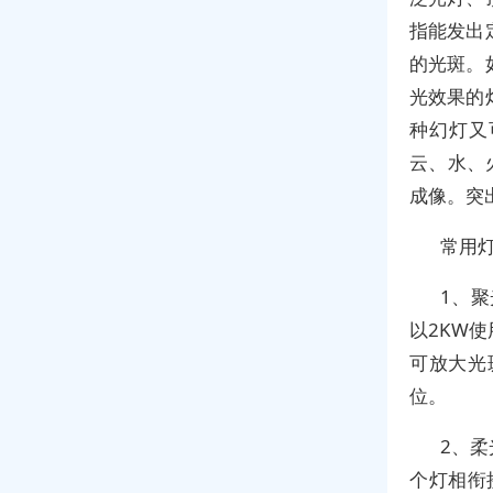
指能发出
的光斑。
光效果的
种幻灯又
云、水、
成像。突
常用
1、
以2KW
可放大光
位。
2、
个灯相衔