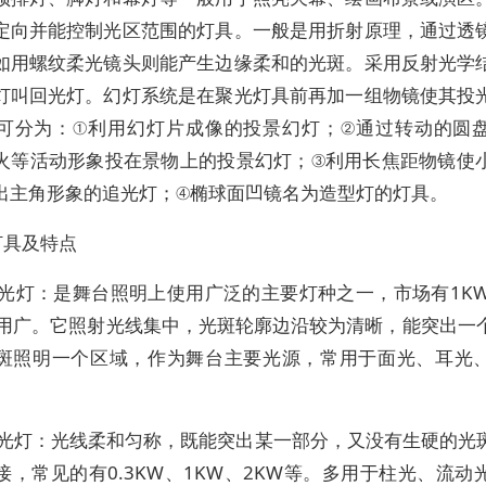
定向并能控制光区范围的灯具。一般是用折射原理，通过透
如用螺纹柔光镜头则能产生边缘柔和的光斑。采用反射光学
灯叫回光灯。幻灯系统是在聚光灯具前再加一组物镜使其投
可分为：①利用幻灯片成像的投景幻灯；②通过转动的圆
火等活动形象投在景物上的投景幻灯；③利用长焦距物镜使
出主角形象的追光灯；④椭球面凹镜名为造型灯的灯具。
灯具及特点
聚光灯：是舞台照明上使用广泛的主要灯种之一，市场有1KW
使用广。它照射光线集中，光斑轮廓边沿较为清晰，能突出一
斑照明一个区域，作为舞台主要光源，常用于面光、耳光
柔光灯：光线柔和匀称，既能突出某一部分，又没有生硬的光
接，常见的有0.3KW、1KW、2KW等。多用于柱光、流动