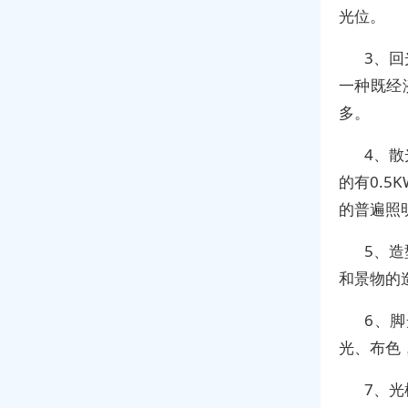
光位。
3、
一种既经
多。
4、
的有0.5
的普遍照
5、
和景物的
6、
光、布色
7、光