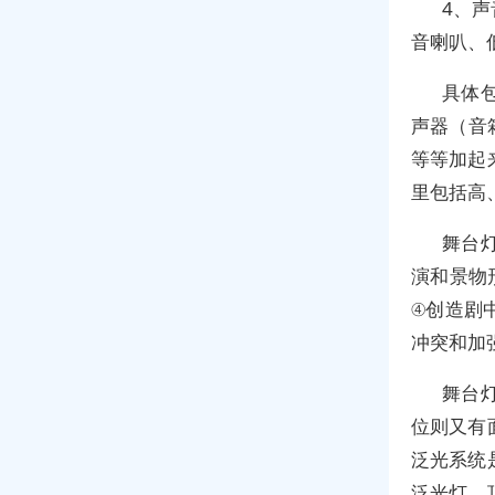
4、
音喇叭、
具体
声器（音
等等加起
里包括高
舞台
演和景物
④创造剧
冲突和加
舞台
位则又有
泛光系统
泛光灯、