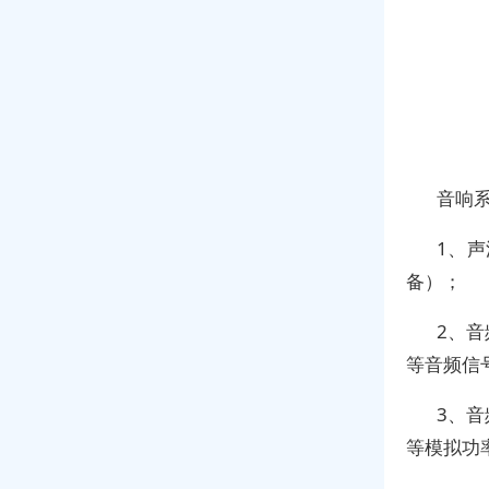
音响
1、声
备）；
2、
等音频信
3、
等模拟功