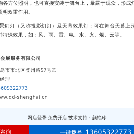
物各方位照明，也可直接安装于舞台上，暴露于观众，形成
照明双重作用。
投景幻灯（又称投影幻灯）及天幕效果灯：可在舞台天幕上
种特殊效果，如：风、雨、雷、电、水、火、烟、云等。
海会展服务有限公司
岛市市北区登州路57号乙
经理
3605322773
ww.qd-shenghai.cn
网店登录
免费开店
技术支持：颜艳珍
第
14年
13605322773
咨询
一键拨号