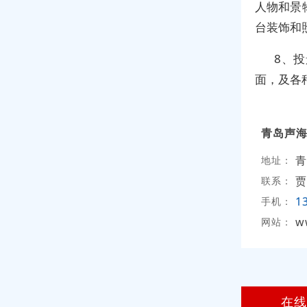
人物和景
台装饰和
8、
面，及各
青岛声
青
地址：
贾
联系：
1
手机：
w
网站：
在线