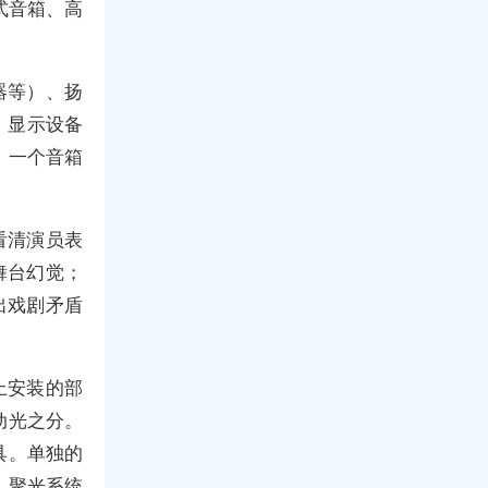
式音箱、高
器等）、扬
）显示设备
，一个音箱
看清演员表
舞台幻觉；
出戏剧矛盾
上安装的部
动光之分。
具。单独的
。聚光系统