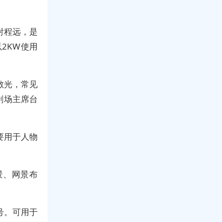
射程远，是
2KW使用
散光，常见
于剧场主席台
要用于人物
景、网景布
型号。可用于