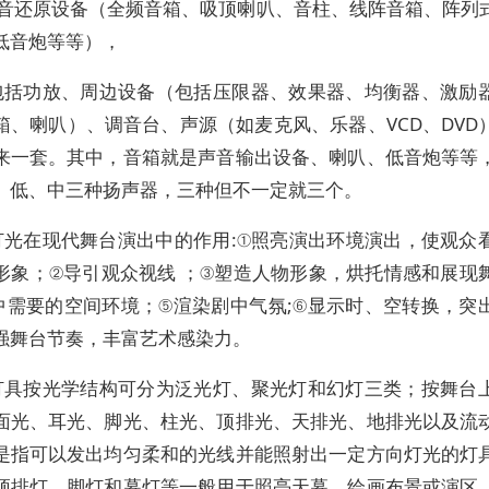
声音还原设备（全频音箱、吸顶喇叭、音柱、线阵音箱、阵列
低音炮等等），
包括功放、周边设备（包括压限器、效果器、均衡器、激励
箱、喇叭）、调音台、声源（如麦克风、乐器、VCD、DVD
来一套。其中，音箱就是声音输出设备、喇叭、低音炮等等
、低、中三种扬声器，三种但不一定就三个。
灯光在现代舞台演出中的作用:①照亮演出环境演出，使观众
形象；②导引观众视线 ；③塑造人物形象，烘托情感和展现
中需要的空间环境；⑤渲染剧中气氛;⑥显示时、空转换，突
强舞台节奏，丰富艺术感染力。
灯具按光学结构可分为泛光灯、聚光灯和幻灯三类；按舞台
面光、耳光、脚光、柱光、顶排光、天排光、地排光以及流
是指可以发出均匀柔和的光线并能照射出一定方向灯光的灯
顶排灯、脚灯和幕灯等一般用于照亮天幕、绘画布景或演区