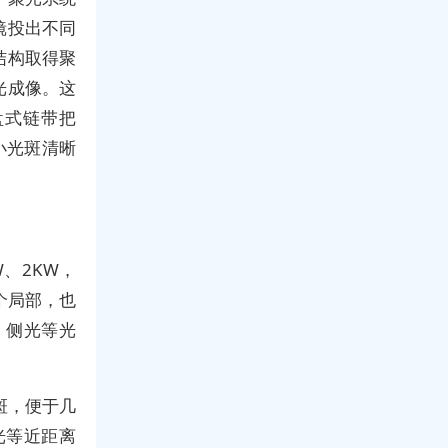
镜投出不同
结构取得聚
光成像。这
盘式链带把
小光斑清晰
、2KW，
个局部，也
、侧光等光
斑，便于几
光等近距离